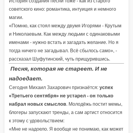
История создания песни тоже - как из старого
советского кино: романтика, интуиция и немного
магии.
«Помню, как стоял между двумя Игорями - Крутым
и Николаевым. Как между людьми с одинаковыми
именами - нужно встать и загадать желание. Но я
тогда ничего не загадывал. Всё сбылось само», -
рассказал Шуфутинский, чуть прищурившись.
Песня, которая не стареет. И не
надоедает.
Сегодня Михаил Захарович признаётся:
успех
«Третьего сентября» не устарел - он только
набрал новых смыслов
. Молодёжь постит мемы,
блогеры запускают тренды, а сам артист относится
к этому с удовольствием:
«Мне не надоело. Я вообще не понимаю, как может