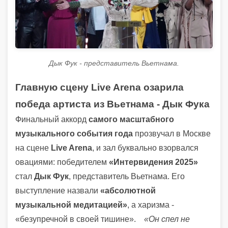
Дык Фук - представитель Вьетнама.
Главную сцену Live Arena озарила
победа артиста из Вьетнама - Дык Фука
Финальный аккорд
самого масштабного
музыкального события года
прозвучал в Москве
на сцене
Live Arena
, и зал буквально взорвался
овациями: победителем
«Интервидения 2025»
стал
Дык Фук
, представитель Вьетнама. Его
выступление назвали
«абсолютной
музыкальной медитацией»
, а харизма -
«безупречной в своей тишине».
«Он спел не