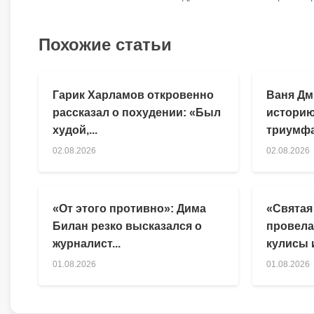
Похожие статьи
Гарик Харламов откровенно
Ваня Дм
рассказал о похудении: «Был
историю
худой,...
триумфа
02.08.2026
02.08.2026
«От этого противно»: Дима
«Святая
Билан резко высказался о
провела
журналист...
кулисы и
01.08.2026
01.08.2026