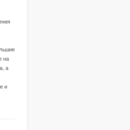
ения
ольшие
е на
а, а
е и