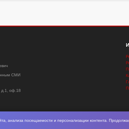
Р
Р
евич
П
ванным СМИ
К
Г
П
 д.1, оф.18
та, анализа посещаемости и персонализации контента. Продолжая 
2026
Нота Миру
. Разработка
Фабрика Медиа Мьюзик
. Все права защище