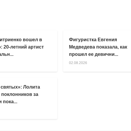
итриенко вошел в
Фигуристка Евгения
: 20-летний артист
Медведева показала, как
льн...
прошел ее девични...
02.08.2026
 святых»: Лолита
 поклонников за
 пока...