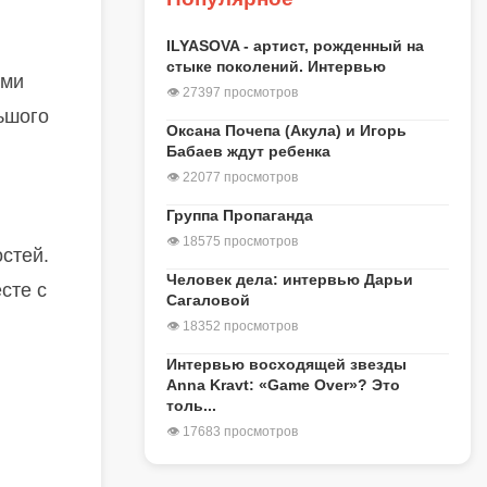
ILYASOVA - артист, рожденный на
стыке поколений. Интервью
ыми
👁 27397 просмотров
ьшого
Оксана Почепа (Акула) и Игорь
Бабаев ждут ребенка
👁 22077 просмотров
Группа Пропаганда
👁 18575 просмотров
стей.
Человек дела: интервью Дарьи
сте с
Сагаловой
👁 18352 просмотров
Интервью восходящей звезды
Anna Kravt: «Game Over»? Это
толь...
👁 17683 просмотров