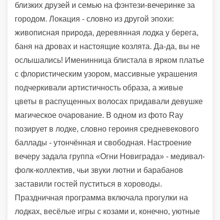
близких друзей и семью на фэнтези-вечеринке за
городом. Локация - словно из другой эпохи:
живописная природа, деревянная лодка у берега,
баня на дровах и настоящие козлята. Да-да, вы не
ослышались! Именинница блистала в ярком платье
с флористическим узором, массивные украшения
подчеркивали артистичность образа, а живые
цветы в распущенных волосах придавали девушке
магическое очарование. В одном из фото Ray
позирует в лодке, словно героиня средневекового
баллады - утончённая и свободная. Настроение
вечеру задала группа «Огни Новиграда» - медивал-
фолк-коллектив, чьи звуки лютни и барабанов
заставили гостей пуститься в хороводы.
Праздничная программа включала прогулки на
лодках, весёлые игры с козами и, конечно, уютные