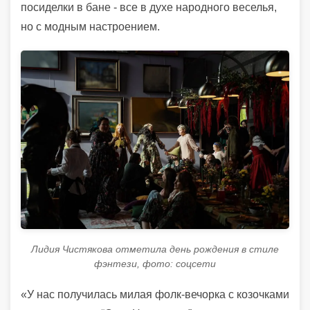
посиделки в бане - все в духе народного веселья,
но с модным настроением.
Лидия Чистякова отметила день рождения в стиле
фэнтези, фото: соцсети
«У нас получилась милая фолк-вечорка с козочками