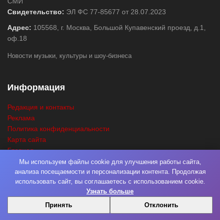
СМИ
Свидетельство:
ЭЛ ФС 77-85677 от 28.07.2023
Адрес:
105568, г. Москва, Большой Купавенский проезд, д.1,
оф.18
Новости музыки, культуры и шоу-бизнеса
Информация
Редакция и контакты
Реклама
Политика конфиденциальности
Карта сайта
Главная
Поиск
Мы используем файлы cookie для улучшения работы сайта,
анализа посещаемости и персонализации контента. Продолжая
использовать сайт, вы соглашаетесь с использованием cookie.
Узнать больше
© 2026
Нота Миру
. Разработка
Фабрика Медиа Мьюзик
. Все права
Принять
Отклонить
защищены.