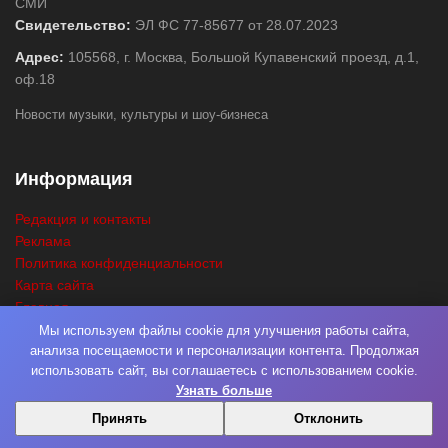
СМИ
Свидетельство:
ЭЛ ФС 77-85677 от 28.07.2023
Адрес:
105568, г. Москва, Большой Купавенский проезд, д.1,
оф.18
Новости музыки, культуры и шоу-бизнеса
Информация
Редакция и контакты
Реклама
Политика конфиденциальности
Карта сайта
Главная
Поиск
Мы используем файлы cookie для улучшения работы сайта,
анализа посещаемости и персонализации контента. Продолжая
использовать сайт, вы соглашаетесь с использованием cookie.
Узнать больше
© 2026
Нота Миру
. Разработка
Фабрика Медиа Мьюзик
. Все права
Принять
Отклонить
защищены.