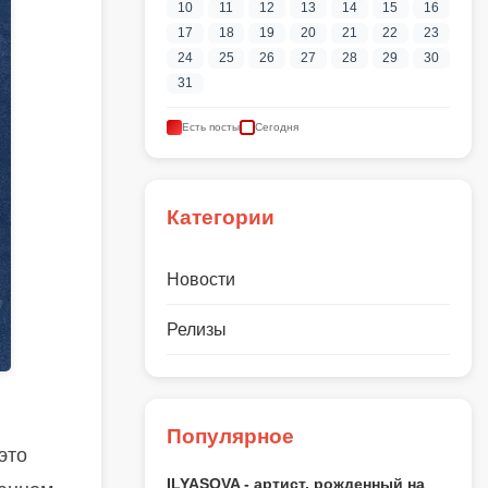
10
11
12
13
14
15
16
17
18
19
20
21
22
23
24
25
26
27
28
29
30
31
Есть посты
Сегодня
Категории
Новости
Релизы
Популярное
это
ILYASOVA - артист, рожденный на