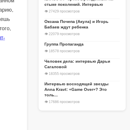
данном
стыке поколений. Интервью
нарию,
👁 27429 просмотров
аешь
Оксана Почепа (Акула) и Игорь
Бабаев ждут ребенка
того,
👁 22079 просмотров
т-
Группа Пропаганда
👁 18578 просмотров
Человек дела: интервью Дарьи
Сагаловой
👁 18355 просмотров
Интервью восходящей звезды
Anna Kravt: «Game Over»? Это
толь...
👁 17686 просмотров