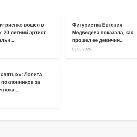
итриенко вошел в
Фигуристка Евгения
: 20-летний артист
Медведева показала, как
льн...
прошел ее девични...
02.08.2026
 святых»: Лолита
 поклонников за
 пока...