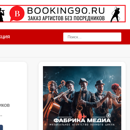
КЦИЯ
иков
.