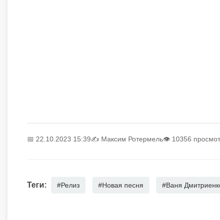
📅 22.10.2023 15:39
✍️
Максим Ротермель
👁 10356 просмо
Теги:
#Релиз
#Новая песня
#Ваня Дмитриенк