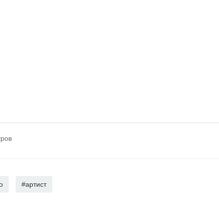
тров
о
#артист