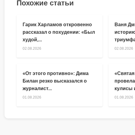
Похожие статьи
Гарик Харламов откровенно
Ваня Дм
рассказал о похудении: «Был
историю
худой,...
триумфа
02.08.2026
02.08.2026
«От этого противно»: Дима
«Святая
Билан резко высказался о
провела
журналист...
кулисы и
01.08.2026
01.08.2026