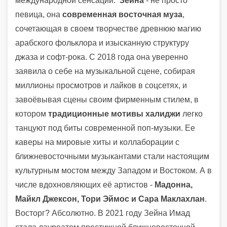
международной сенсации.
Зейна
- не просто
певица, она
современная восточная муза
,
сочетающая в своем творчестве древнюю магию
арабского фольклора и изысканную структуру
джаза и софт-рока. С 2018 года она уверенно
заявила о себе на музыкальной сцене, собирая
миллионы просмотров и лайков в соцсетях, и
завоёвывая сцены своим фирменным стилем, в
котором
традиционные мотивы халиджи
легко
танцуют под биты современной поп-музыки. Ее
каверы на мировые хиты и коллаборации с
ближневосточными музыкантами стали настоящим
культурным мостом между Западом и Востоком. А в
числе вдохновляющих её артистов -
Мадонна,
Майкл Джексон, Тори Эймос и Сара Маклахлан
.
Восторг? Абсолютно. В 2021 году Зейна Имад