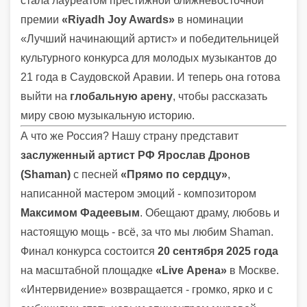
стала лауреатом престижной ближневосточной
премии
«Riyadh Joy Awards»
в номинации
«Лучший начинающий артист» и победительницей
культурного конкурса для молодых музыкантов до
21 года в Саудовской Аравии. И теперь она готова
выйти на
глобальную арену
, чтобы рассказать
миру свою музыкальную историю.
А что же Россия? Нашу страну представит
заслуженный артист РФ Ярослав Дронов
(Shaman)
с песней
«Прямо по сердцу»
,
написанной мастером эмоций - композитором
Максимом Фадеевым
. Обещают драму, любовь и
настоящую мощь - всё, за что мы любим Shaman.
Финал конкурса состоится
20 сентября 2025 года
на масштабной площадке
«Live Арена»
в Москве.
«Интервидение» возвращается - громко, ярко и с