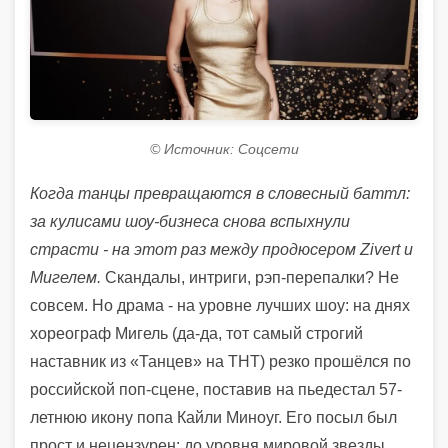
© Источник: Соцсети
Когда танцы превращаются в словесный баттл:
за кулисами шоу-бизнеса снова вспыхнули
страсти - на этот раз между продюсером Zivert и
Мигелем.
Скандалы, интриги, рэп-перепалки? Не
совсем. Но драма - на уровне лучших шоу: на днях
хореограф Мигель (да-да, тот самый строгий
наставник из «Танцев» на ТНТ) резко прошёлся по
российской поп-сцене, поставив на пьедестал 57-
летнюю икону попа Кайли Миноуг. Его посыл был
прост и нецензурен: до уровня мировой звезды,