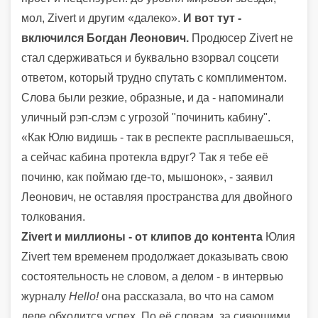
мол, Zivert и другим «далеко».
И вот тут -
включился Богдан Леонович.
Продюсер Zivert не
стал сдерживаться и буквально взорвал соцсети
ответом, который трудно спутать с комплиментом.
Слова были резкие, образные, и да - напоминали
уличный рэп-слэм с угрозой "починить кабину".
«Как Юлю видишь - так в респекте расплываешься,
а сейчас кабина протекла вдруг? Так я тебе её
починю, как поймаю где-то, мышонок», - заявил
Леонович, не оставляя пространства для двойного
толкования.
Zivert и миллионы - от клипов до контента
Юлия
Zivert тем временем продолжает доказывать свою
состоятельность не словом, а делом - в интервью
журналу
Hello!
она рассказала, во что на самом
деле обходится успех. По её словам, за сияющими