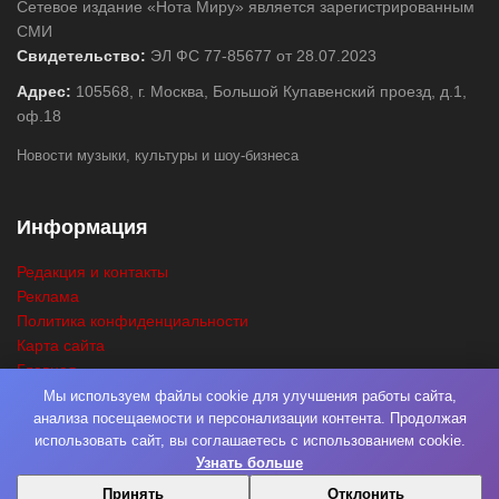
Сетевое издание «Нота Миру» является зарегистрированным
СМИ
Свидетельство:
ЭЛ ФС 77-85677 от 28.07.2023
Адрес:
105568, г. Москва, Большой Купавенский проезд, д.1,
оф.18
Новости музыки, культуры и шоу-бизнеса
Информация
Редакция и контакты
Реклама
Политика конфиденциальности
Карта сайта
Главная
Поиск
Мы используем файлы cookie для улучшения работы сайта,
анализа посещаемости и персонализации контента. Продолжая
использовать сайт, вы соглашаетесь с использованием cookie.
Узнать больше
© 2026
Нота Миру
. Разработка
Фабрика Медиа Мьюзик
. Все права
Принять
Отклонить
защищены.