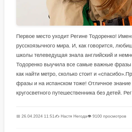
Первое место уходит Регине
Тодоренко
!
И
мен
русскоязычного мира.
И, к
ак говорится, любиш
школы телеведущая знала английский и немно
Тодоренко
выучила все самые важные фразы д
как найти метро,
сколько стоит и
«спасибо».
Пр
фразы и на испанском
тоже
! Отличное знание
кругосветного путешественника без детей.
Ре
📅 26.04.2024 11:51
✍️
Настя Негода
👁 9100 просмотров