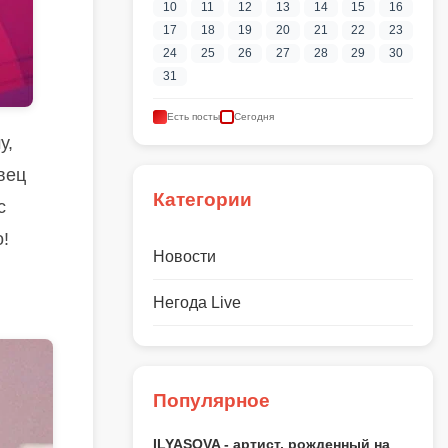
10
11
12
13
14
15
16
17
18
19
20
21
22
23
24
25
26
27
28
29
30
31
Есть посты
Сегодня
у,
вец
Категории
с
о!
Новости
Негода Live
Популярное
ILYASOVA - артист, рожденный на