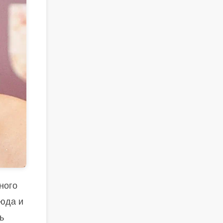
ного
сюда и
ь