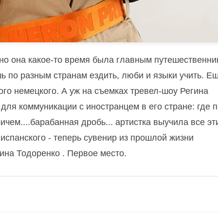
но она какое-то время была главным путешественни
ь по разным странам ездить, люби и языки учить.
Ещ
го немецкого. А уж на съемках
тревел
-шоу Регина
ля коммуникации с иностранцем в его стране: где п
ичем....
барабанная дробь... артистка выучила все эт
 испанского
-
теперь сувенир из прошлой жизни
гина
Тодоренко
.
Первое место.