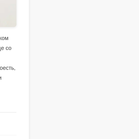
ком
е со
оесть,
и