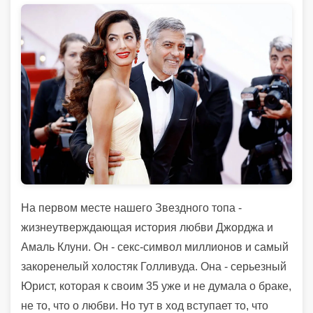
Н
а первом месте нашего
З
вездного топа
-
жизнеутверждающая
история любви
Джо
рджа
и
А
маль
Клуни.
Он
-
секс-символ миллион
ов
и самый
закоренелый холостяк
Г
олливуда
.
О
на
-
серьезный
Юрист,
которая к своим 35
уже и не думала о браке,
не
то,
что о любви.
Но тут в ход вступает то, что