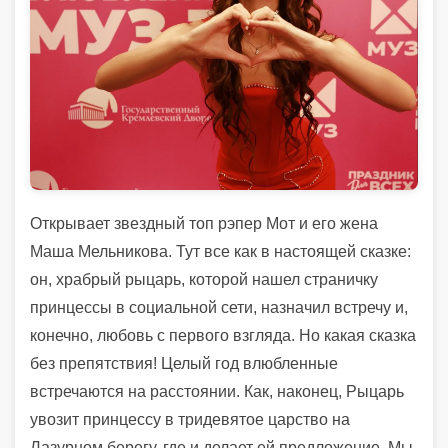
Открыв
ает
звездный
топ
рэпер
М
о
т
и его жена
Маша Мельникова
.
Тут все как в
настоящей
сказке
:
он
,
храбрый рыца
рь
,
которой
нашел страничку
принцессы
в социальной сети
,
назначил
встреч
у
и
,
конечно
,
любовь с первого взгляда.
Н
о
как
ая сказка
без
препятствия
! Ц
елый
год влюбленные
встреча
ются
на расстоянии
.
Как
,
наконец
,
Рыцарь
ув
о
з
ит
принцессу
в тридевятое
царство
на
Л
аз
ур
ном берег
у, где
и
делает
ей
предложение
.
Мы
,