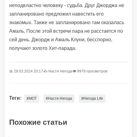
неподвластно человеку
-
судьба.
Друг Джорджа не
запланировано
предложил
навестить
его
знакомых
.
Т
акже не запланировано там оказалась
Амаль.
После этой встречи пара не расста
ется
по
сей день.
Джордж и Амаль Клуни
,
бесспорно
,
п
олучают
золото Хит-пара
да
.
📅 29.03.2024 20:17
✍️
Настя Негода
👁 9978 просмотров
Теги:
#МОТ
#Настя Негода
#Негода Life
Похожие статьи