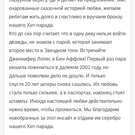
очарованные сказочной историей любви, желаем
ребятам жить долго и счастли
во и вручаем бронзу
нашего Хит-парада.
Кто до сих пор считает, что в одну реку нельзя войти
дважды
, не знаком
с
парой, котора
я занимает
вт
орое место в
Звездном топе.
Встречайте
Джен
н
ифер
Л
опе
с
и Бен
Аф
ф
ле
к
!
Пер
вый раз пара
решила пожениться в далеком 2002 году, но
дальше помолвки дело не
до
шло
.
И только
спустя
20 лет
актеры
снова сошлись
.
И
х любовь
стала только
с
ильнее
, а
в паспортах
,
наконец стоя
т
штампы.
И
ногда настоящей любви действительно
нужно время, чтобы проявитьс
я
.
М
ы благодарим
новобрачных за этот инсайт и
отдаем
им
серебро
нашего
Хит-парада.