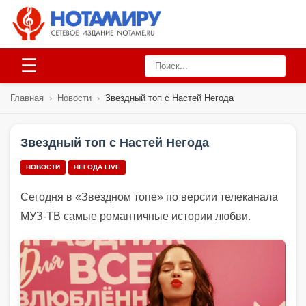
☰
Главная
›
Новости
›
Звездный топ с Настей Негода
Звездный топ с Настей Негода
НОВОСТИ
НЕГОДА LIVE
Сегодня в
«
Зве
з
дном топе
» по версии телеканала
МУЗ-ТВ
сам
ые
романтичные истории любви
.