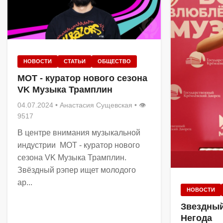
НОВОСТИ
СТАТЬИ
ОБЩЕСТВО
МОТ - куратор нового сезона
VK Музыка Трамплин
04.07.2024
•
Анастасия Сущевская
• 👁
9517
В центре внимания музыкальной
индустрии МОТ - куратор нового
сезона VK Музыка Трамплин.
Звёздный рэпер ищет молодого
ар...
НОВОСТИ
Звездный
Негода