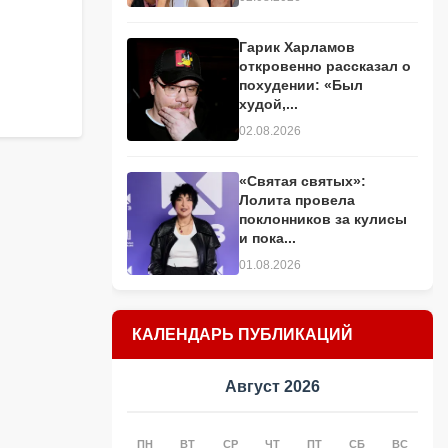
Гарик Харламов
откровенно рассказал о
похудении: «Был
худой,...
02.08.2026
«Святая святых»:
Лолита провела
поклонников за кулисы
и пока...
01.08.2026
КАЛЕНДАРЬ ПУБЛИКАЦИЙ
Август 2026
ПН
ВТ
СР
ЧТ
ПТ
СБ
ВС