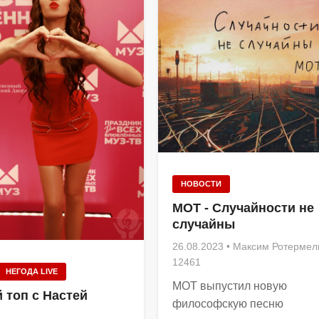
НОВОСТИ
МОТ - Случайности не
случайны
26.08.2023
•
Максим Ротермел
12461
НЕГОДА LIVE
МОТ выпустил новую
 топ с Настей
философскую песню