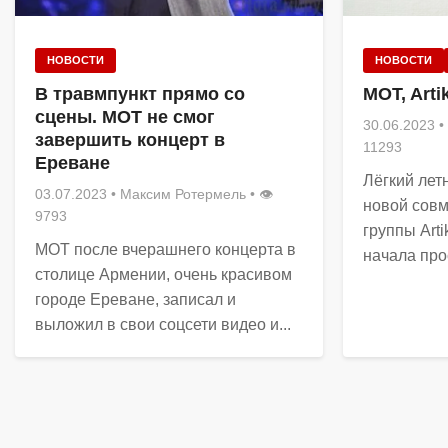
НОВОСТИ
НОВОСТИ
В травмпункт прямо со
MOT, Arti
сцены. МОТ не смог
30.06.2023
•
завершить концерт в
11293
Ереване
Лёгкий лет
03.07.2023
•
Максим Ротермель
• 👁
новой совм
9793
группы Arti
МОТ после вчерашнего концерта в
начала про
столице Армении, очень красивом
городе Ереване, записал и
выложил в свои соцсети видео и...