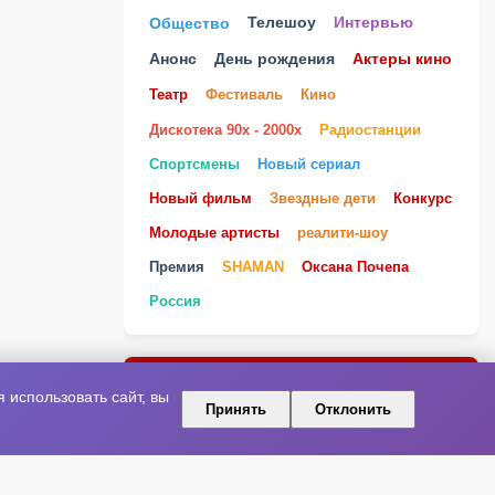
Телешоу
Общество
Интервью
Анонс
День рождения
Актеры кино
Театр
Фестиваль
Кино
Дискотека 90х - 2000х
Радиостанции
Спортсмены
Новый сериал
Новый фильм
Звездные дети
Конкурс
Молодые артисты
реалити-шоу
Премия
SHAMAN
Оксана Почепа
Россия
ПРИСОЕДИНЯЙТЕСЬ К НАМ В
использовать сайт, вы
Принять
Отклонить
СОЦИАЛЬНЫХ СЕТЯХ!
ВКонтакте