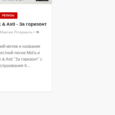
РЕЛИЗЫ
k & Asti - За горизонт
Максим Ротермель
• 👁
ний мотив и название
естной песни Mot'а и
k & Asti "За горизонт" с
слушивания б...