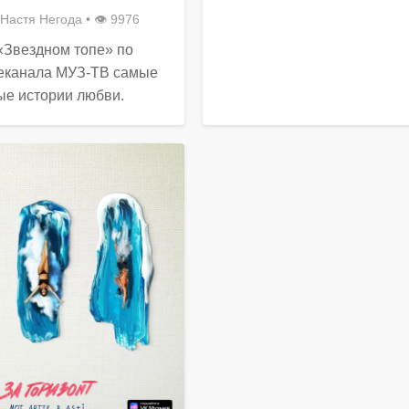
Настя Негода
• 👁 9976
«Звездном топе» по
леканала МУЗ-ТВ самые
е истории любви.