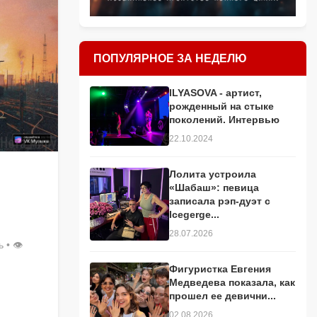
ПОПУЛЯРНОЕ ЗА НЕДЕЛЮ
ILYASOVA - артист,
рожденный на стыке
поколений. Интервью
22.10.2024
Лолита устроила
«Шабаш»: певица
записала рэп-дуэт с
Icegerge...
28.07.2026
ь
• 👁
Фигуристка Евгения
Медведева показала, как
прошел ее девични...
02.08.2026