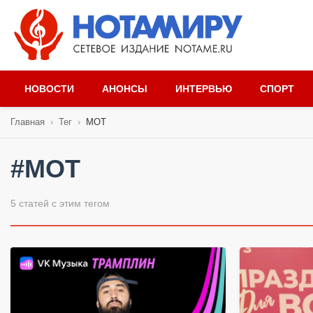
НОВОСТИ
АНОНСЫ
ИНТЕРВЬЮ
СПОРТ
Главная
›
Тег
›
МОТ
#МОТ
5 статей с этим тегом