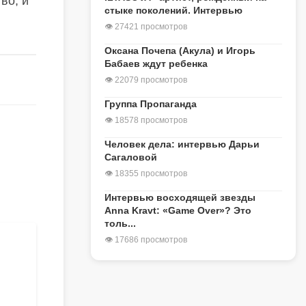
во, и
стыке поколений. Интервью
👁 27421 просмотров
Оксана Почепа (Акула) и Игорь
Бабаев ждут ребенка
👁 22079 просмотров
Группа Пропаганда
👁 18578 просмотров
Человек дела: интервью Дарьи
Сагаловой
👁 18355 просмотров
Интервью восходящей звезды
Anna Kravt: «Game Over»? Это
толь...
👁 17686 просмотров