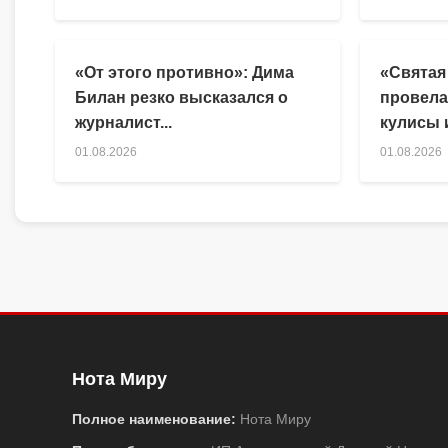
«От этого противно»: Дима
«Святая
Билан резко высказался о
провела
журналист...
кулисы и
01.08.2026
01.08.2026
Нота Миру
Полное наименование:
Нота Миру