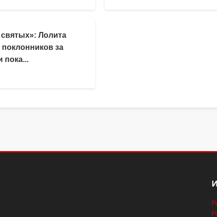
 святых»: Лолита
 поклонников за
 пока...
Р
Р