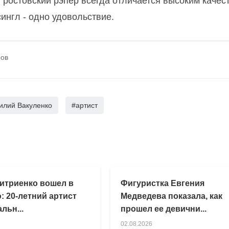
ростовский рэпер всегда отличается высоким качест
сингл - одно удовольствие.
ров
илий Вакуленко
#артист
итриенко вошел в
Фигуристка Евгения
: 20-летний артист
Медведева показала, как
льн...
прошел ее девични...
02.08.2026