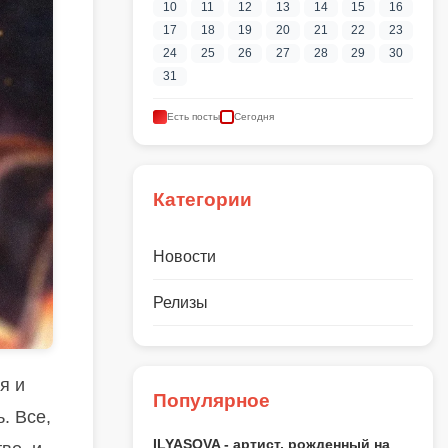
10
11
12
13
14
15
16
17
18
19
20
21
22
23
24
25
26
27
28
29
30
31
Есть посты
Сегодня
Категории
Новости
Релизы
я и
Популярное
. Все,
ILYASOVA - артист, рожденный на