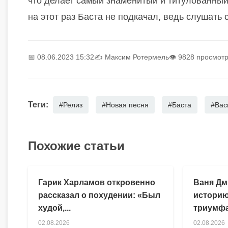
что делает самый знаменитый и титулованный 
на этот раз Баста не подкачал, ведь слушать 
📅 08.06.2023 15:32
✍️
Максим Ротермель
👁 9828 просмот
Теги:
#Релиз
#Новая песня
#Баста
#Вас
Похожие статьи
Гарик Харламов откровенно
Ваня Дм
рассказал о похудении: «Был
историю
худой,...
триумфа
02.08.2026
02.08.2026