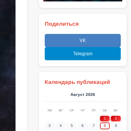
Поделиться
VK
Telegram
Календарь публикаций
Август 2026
ПН
ВТ
СР
ЧТ
ПТ
СБ
ВС
1
2
3
4
5
6
7
8
9