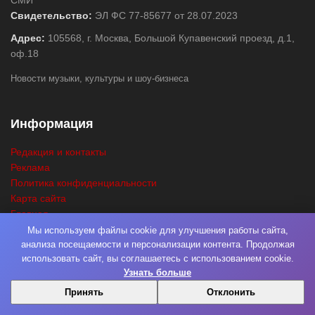
Свидетельство:
ЭЛ ФС 77-85677 от 28.07.2023
Адрес:
105568, г. Москва, Большой Купавенский проезд, д.1,
оф.18
Новости музыки, культуры и шоу-бизнеса
Информация
Редакция и контакты
Реклама
Политика конфиденциальности
Карта сайта
Главная
Поиск
Мы используем файлы cookie для улучшения работы сайта,
анализа посещаемости и персонализации контента. Продолжая
использовать сайт, вы соглашаетесь с использованием cookie.
Узнать больше
© 2026
Нота Миру
. Разработка
Фабрика Медиа Мьюзик
. Все права
Принять
Отклонить
защищены.