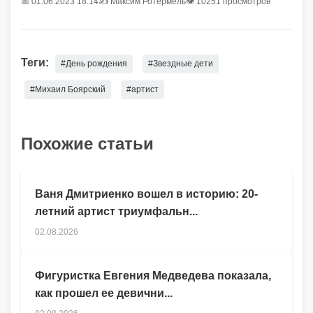
📅 01.06.2023 18:14
✍️
Максим Ротермель
👁 10251 просмотров
Теги:
#День рождения
#Звездные дети
#Михаил Боярский
#артист
Похожие статьи
Ваня Дмитриенко вошел в историю: 20-
летний артист триумфальн...
02.08.2026
Фигуристка Евгения Медведева показала,
как прошел ее девични...