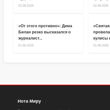
02.08.2026
02.08.2026
«От этого противно»: Дима
«Святая
Билан резко высказался о
провела
журналист...
кулисы и
01.08.2026
01.08.2026
Нота Миру