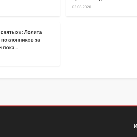
02.08.2026
 святых»: Лолита
 поклонников за
 пока...