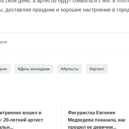
 свой день, а артисты будут сбиваться с ног, в пло
ы, доставляя праздник и хорошее настроение в горо
тров
дник
#День молодежи
#Артисты
#артист
итриенко вошел в
Фигуристка Евгения
: 20-летний артист
Медведева показала, как
льн...
прошел ее девични...