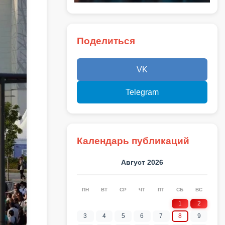
Поделиться
VK
Telegram
Календарь публикаций
Август 2026
ПН
ВТ
СР
ЧТ
ПТ
СБ
ВС
1
2
3
4
5
6
7
8
9