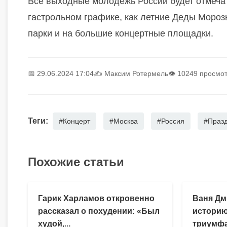
Все выходные молодёжь России будет отмечать
гастрольном графике, как летние Деды Мороз
парки и на большие концертные площадки.
📅 29.06.2024 17:04
✍️
Максим Ротермель
👁 10249 просмо
Теги:
#Концерт
#Москва
#Россия
#Праз
Похожие статьи
Гарик Харламов откровенно
Ваня Дм
рассказал о похудении: «Был
историю
худой,...
триумфа