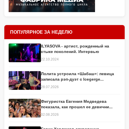
ПОПУЛЯРНОЕ ЗА НЕДЕЛЮ
ILYASOVA - артист, рожденный на
стыке поколений. Интервью
22.10.2024
Лолита устроила «Шабаш»: певица
записала рэп-дуэт с Icegerge...
28.07.2026
Фигуристка Евгения Медведева
показала, как прошел ее девични...
02.08.2026