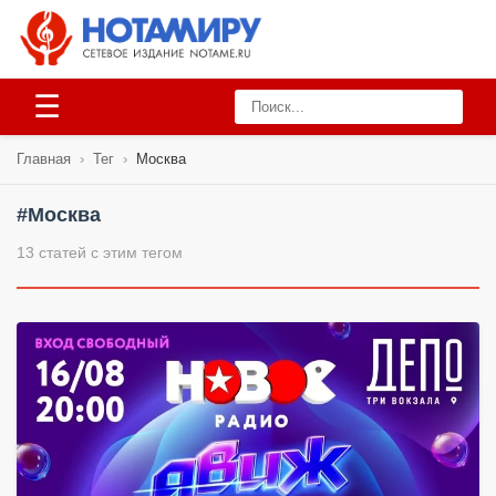
☰
Главная
›
Тег
›
Москва
#Москва
13 статей с этим тегом