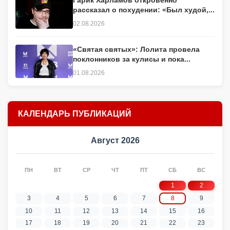
Гарик Харламов откровенно
рассказал о похудении: «Был худой,...
02.08.2026
«Святая святых»: Лолита провела
поклонников за кулисы и пока...
01.08.2026
КАЛЕНДАРЬ ПУБЛИКАЦИЙ
Август 2026
ПН
ВТ
СР
ЧТ
ПТ
СБ
ВС
1
2
3
4
5
6
7
8
9
10
11
12
13
14
15
16
17
18
19
20
21
22
23