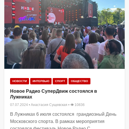
НОВОСТИ
ИНТЕРВЬЮ
СПОРТ
ОБЩЕСТВО
Новое Радио СуперДвиж состоялся в
Лужниках
07.07.2024
•
Анастасия Сущевская
• 👁 10836
В Лужниках 6 июля состоялся грандиозный День
Московского спорта. В рамках мероприятия
состоялся фестиваль Новое Радио С...