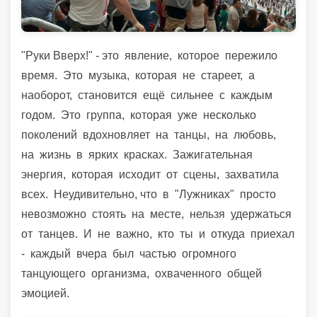
"Руки Вверх!" - это
явление,
которое
пережило
время.
Это
музыка,
которая
не
стареет,
а
наоборот,
становится
ещё
сильнее
с
каждым
годом.
Это
группа,
которая
уже
несколько
поколений
вдохновляет
на
танцы,
на
любовь,
на
жизнь
в
ярких
красках.
Зажигательная
энергия, которая исходит от сцены, захватила
всех. Неудивительно, что в "Лужниках" просто
невозможно стоять на месте, нельзя удержаться
от танцев. И не важно, кто ты и откуда приехал
- каждый вчера был частью огромного
танцующего организма, охваченного общей
эмоцией.