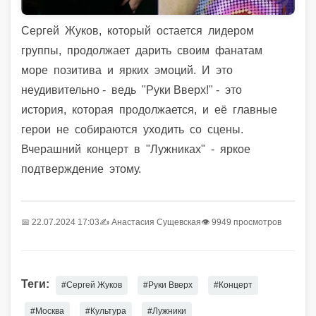
Сергей
Жуков,
который
остается
лидером
группы,
продолжает
дарить
своим
фанатам
море
позитива
и
ярких
эмоций.
И
это
неудивительно -
ведь
"Руки Вверх!" -
это
история,
которая
продолжается,
и
её
главные
герои
не
собираются
уходить
со
сцены.
Вчерашний
концерт
в
"Лужниках"
-
яркое
подтверждение
этому.
📅 22.07.2024 17:03
✍️
Анастасия Сущевская
👁 9949 просмотров
Теги:
#Сергей Жуков
#Руки Вверх
#Концерт
#Москва
#Культура
#Лужники