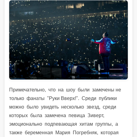
Примечательно,
что
на
шоу
были
замечены
не
только
фанаты
"Руки Вверх!".
Среди
публики
можно
было
увидеть
несколько
звезд,
среди
которых
была
замечена
певица
Зиверт,
эмоционально
подпевающая
хитам
группы,
а
также
беременная
Мария
Погребняк,
которая