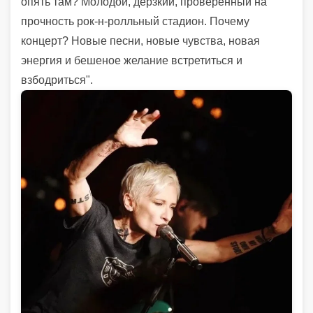
опять там? Молодой, дерзкий, проверенный на
прочность рок-н-ролльный стадион. Почему
концерт? Новые песни, новые чувства, новая
энергия и бешеное желание встретиться и
взбодриться".