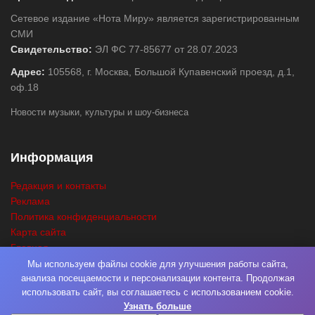
Сетевое издание «Нота Миру» является зарегистрированным
СМИ
Свидетельство:
ЭЛ ФС 77-85677 от 28.07.2023
Адрес:
105568, г. Москва, Большой Купавенский проезд, д.1,
оф.18
Новости музыки, культуры и шоу-бизнеса
Информация
Редакция и контакты
Реклама
Политика конфиденциальности
Карта сайта
Главная
Поиск
Мы используем файлы cookie для улучшения работы сайта,
анализа посещаемости и персонализации контента. Продолжая
использовать сайт, вы соглашаетесь с использованием cookie.
Узнать больше
© 2026
Нота Миру
. Разработка
Фабрика Медиа Мьюзик
. Все права