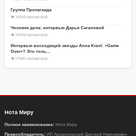
Группа Пропаганда
👁 18569 просмотров
Человек дела: интервью Дарьи Сагаловой
👁 18349 просмотров
Интервью восходящей звезды Anna Kravt: «Game
Over»? Это толь...
👁 17680 просмотров
Нота Миру
Полное наименование:
Нота Миру
Правообладатель:
ИП Архангельский Дмитрий Николаевич