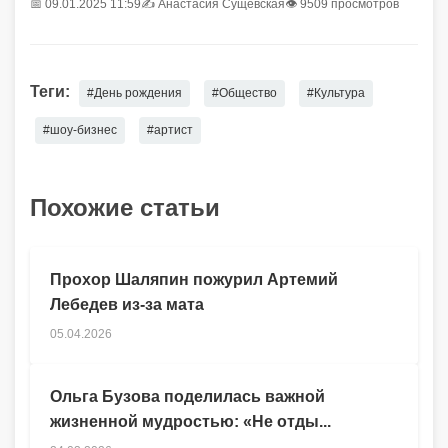
📅 09.01.2025 11:59
✍️
Анастасия Сущевская
👁 9509 просмотров
Теги:
#День рождения
#Общество
#Культура
#шоу-бизнес
#артист
Похожие статьи
Прохор Шаляпин пожурил Артемий
Лебедев из-за мата
05.04.2026
Ольга Бузова поделилась важной
жизненной мудростью: «Не отды...