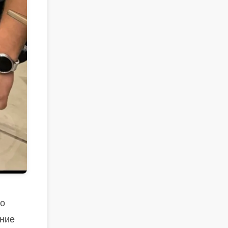
но
ние