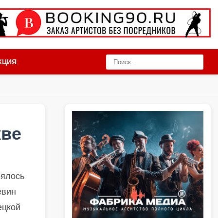
КЦИЯ
кве
оялось
евин
ецкой