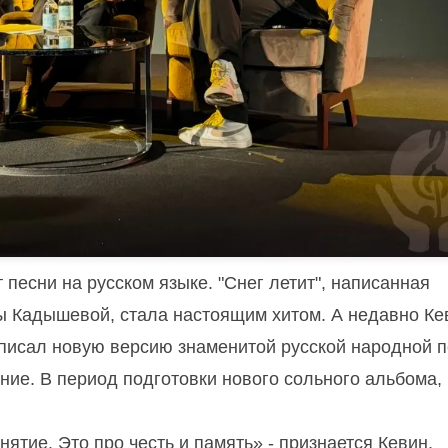
песни на русском языке. "Снег летит", написанная
 Кадышевой, стала настоящим хитом. А недавно Ке
записал новую версию знаменитой русской народной 
ание.
В период подготовки нового сольного альбома,
нятие. Это про честь и память» - признается Кевин,