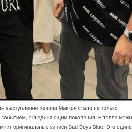
я» выступление Кевина Маккоя стало не только
 событием, объединяющим поколения. В толпе мож
омнит оригинальные записи Bad Boys Blue.
Это едине