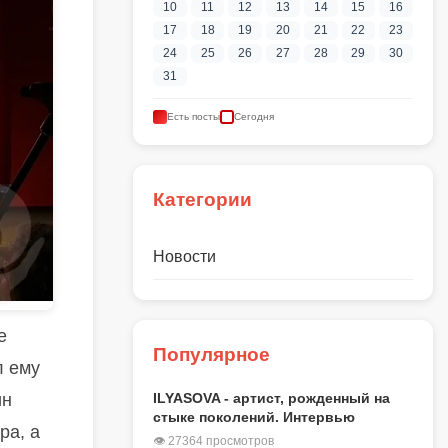
10
11
12
13
14
15
16
17
18
19
20
21
22
23
24
25
26
27
28
29
30
31
Есть посты
Сегодня
Категории
Новости
е
Популярное
л ему
ILYASOVA - артист, рожденный на
ин
стыке поколений. Интервью
ра, а
👁 27364 просмотров