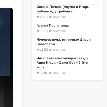
Оксана Почепа (Акула) и Игорь
Бабаев ждут ребенка
👁 22077 просмотров
Группа Пропаганда
👁 18571 просмотров
Человек дела: интервью Дарьи
Сагаловой
👁 18351 просмотров
Интервью восходящей звезды
Anna Kravt: «Game Over»? Это
толь...
👁 17682 просмотров