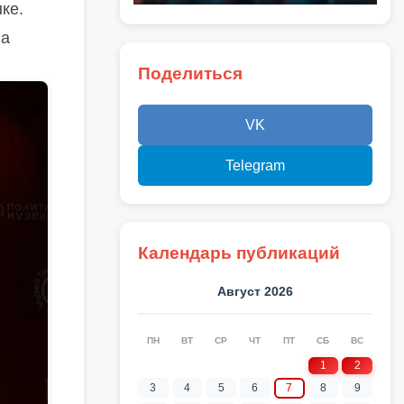
ке.
на
Поделиться
VK
Telegram
Календарь публикаций
Август 2026
ПН
ВТ
СР
ЧТ
ПТ
СБ
ВС
1
2
3
4
5
6
7
8
9