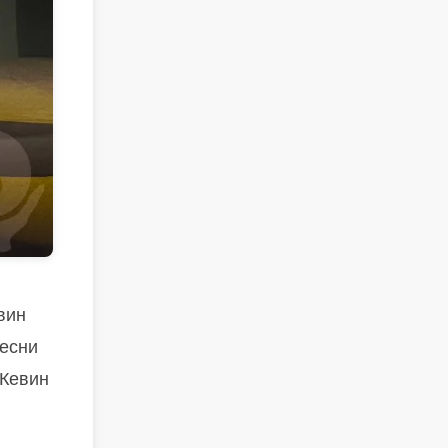
вин
песни
 Кевин