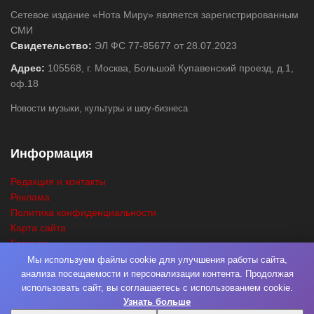
Сетевое издание «Нота Миру» является зарегистрированным
СМИ
Свидетельство:
ЭЛ ФС 77-85677 от 28.07.2023
Адрес:
105568, г. Москва, Большой Купавенский проезд, д.1,
оф.18
Новости музыки, культуры и шоу-бизнеса
Информация
Редакция и контакты
Реклама
Политика конфиденциальности
Карта сайта
Главная
Поиск
Мы используем файлы cookie для улучшения работы сайта,
анализа посещаемости и персонализации контента. Продолжая
использовать сайт, вы соглашаетесь с использованием cookie.
Узнать больше
© 2026
Нота Миру
. Разработка
Фабрика Медиа Мьюзик
. Все права