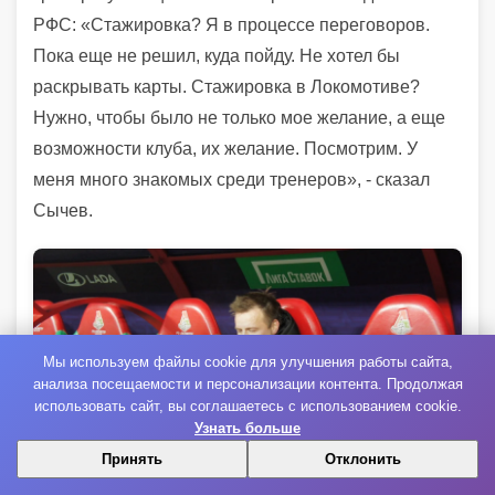
РФС: «Стажировка? Я в процессе переговоров.
Пока еще не решил, куда пойду. Не хотел бы
раскрывать карты. Стажировка в Локомотиве?
Нужно, чтобы было не только мое желание, а еще
возможности клуба, их желание. Посмотрим. У
меня много знакомых среди тренеров», - сказал
Сычев.
Мы используем файлы cookie для улучшения работы сайта,
анализа посещаемости и персонализации контента. Продолжая
использовать сайт, вы соглашаетесь с использованием cookie.
Узнать больше
Принять
Отклонить