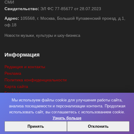
СМИ
Свидетельство:
ЭЛ ФС 77-85677 от 28.07.2023
Адрес:
105568, г. Москва, Большой Купавенский проезд, д.1,
оф.18
Новости музыки, культуры и шоу-бизнеса
Информация
Редакция и контакты
Реклама
Политика конфиденциальности
Карта сайта
Главная
Поиск
Мы используем файлы cookie для улучшения работы сайта,
анализа посещаемости и персонализации контента. Продолжая
использовать сайт, вы соглашаетесь с использованием cookie.
Узнать больше
© 2026
Нота Миру
. Разработка
Фабрика Медиа Мьюзик
. Все права
Принять
Отклонить
защищены.