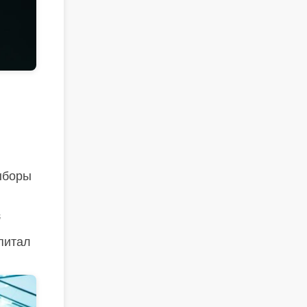
ыборы
й
питал