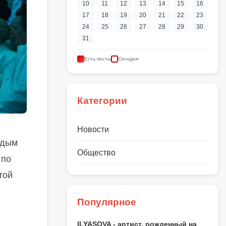
10
11
12
13
14
15
16
17
18
19
20
21
22
23
24
25
26
27
28
29
30
31
Есть посты
Сегодня
Категории
Новости
одым
Общество
 по
той
Популярное
ILYASOVA - артист, рожденный на