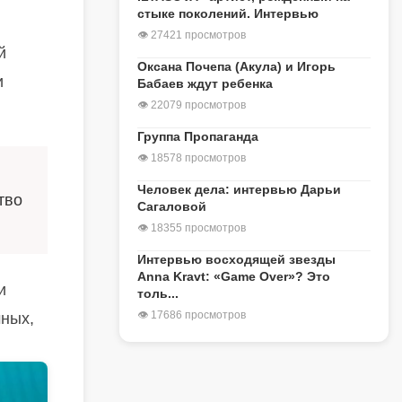
стыке поколений. Интервью
👁 27421 просмотров
й
Оксана Почепа (Акула) и Игорь
и
Бабаев ждут ребенка
👁 22079 просмотров
Группа Пропаганда
👁 18578 просмотров
Человек дела: интервью Дарьи
тво
Сагаловой
👁 18355 просмотров
Интервью восходящей звезды
Anna Kravt: «Game Over»? Это
и
толь...
👁 17686 просмотров
мных,