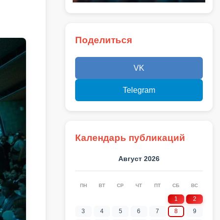
Поделиться
VK
Telegram
Календарь публикаций
Август 2026
ПН
ВТ
СР
ЧТ
ПТ
СБ
ВС
1
2
3
4
5
6
7
8
9