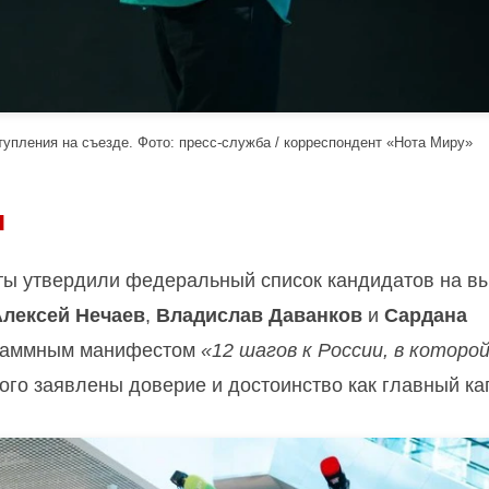
упления на съезде. Фото: пресс-служба / корреспондент «Нота Миру»
ы
ты утвердили федеральный список кандидатов на в
Алексей Нечаев
,
Владислав Даванков
и
Сардана
ограммным манифестом
«12 шагов к России, в которо
ого заявлены доверие и достоинство как главный ка