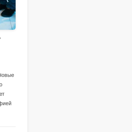
»
«Новые
о
ет
офией