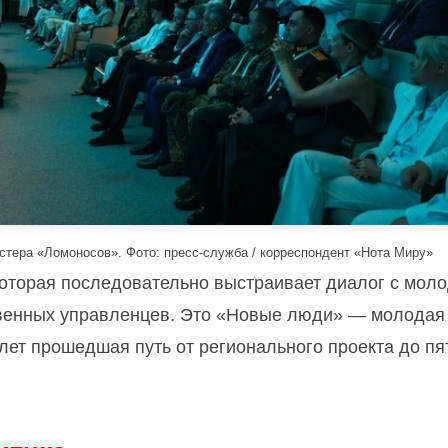
тера «Ломоносов». Фото: пресс-служба / корреспондент «Нота Миру»
которая последовательно выстраивает диалог с мол
твенных управленцев. Это «Новые люди» — молодая
лет прошедшая путь от регионального проекта до пя