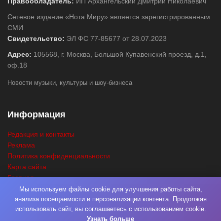
Правообладатель:
ИП Архангельский Дмитрий Николаевич
Сетевое издание «Нота Миру» является зарегистрированным
СМИ
Свидетельство:
ЭЛ ФС 77-85677 от 28.07.2023
Адрес:
105568, г. Москва, Большой Купавенский проезд, д.1,
оф.18
Новости музыки, культуры и шоу-бизнеса
Информация
Редакция и контакты
Реклама
Политика конфиденциальности
Карта сайта
Главная
Поиск
Мы используем файлы cookie для улучшения работы сайта,
анализа посещаемости и персонализации контента. Продолжая
использовать сайт, вы соглашаетесь с использованием cookie.
Узнать больше