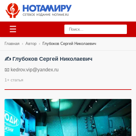
☰
Главная
›
Автор
›
Глубоков Сергей Николаевич
✍️ Глубоков Сергей Николаевич
📧 kedrov.vip@yandex.ru
1+ статья