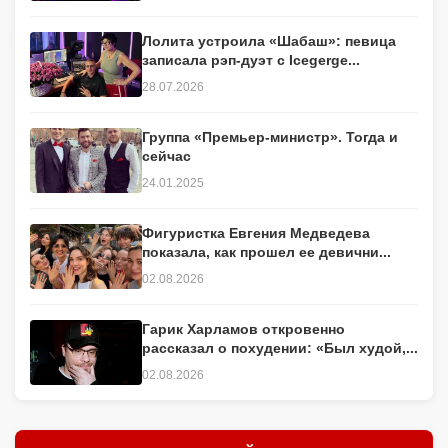
Лолита устроила «Шабаш»: певица
записала рэп-дуэт с Icegerge...
28.07.2026
Группа «Премьер-министр». Тогда и
сейчас
24.01.2025
Фигуристка Евгения Медведева
показала, как прошел ее девични...
02.08.2026
Гарик Харламов откровенно
рассказал о похудении: «Был худой,...
02.08.2026