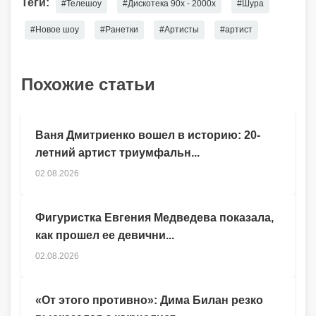
Теги:
#Телешоу
#Дискотека 90х - 2000х
#Шура
#Новое шоу
#Ранетки
#Артисты
#артист
Похожие статьи
Ваня Дмитриенко вошел в историю: 20-
летний артист триумфальн...
02.08.2026
Фигуристка Евгения Медведева показала,
как прошел ее девични...
02.08.2026
«От этого противно»: Дима Билан резко