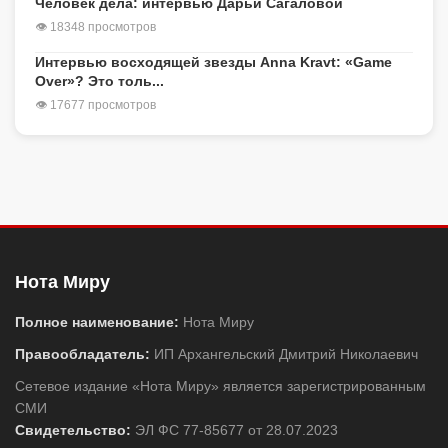
Человек дела: интервью Дарьи Сагаловой
👁 18348 просмотров
Интервью восходящей звезды Anna Kravt: «Game
Over»? Это толь...
👁 17677 просмотров
Нота Миру
Полное наименование:
Нота Миру
Правообладатель:
ИП Архангельский Дмитрий Николаевич
Сетевое издание «Нота Миру» является зарегистрированным
СМИ
Свидетельство:
ЭЛ ФС 77-85677 от 28.07.2023