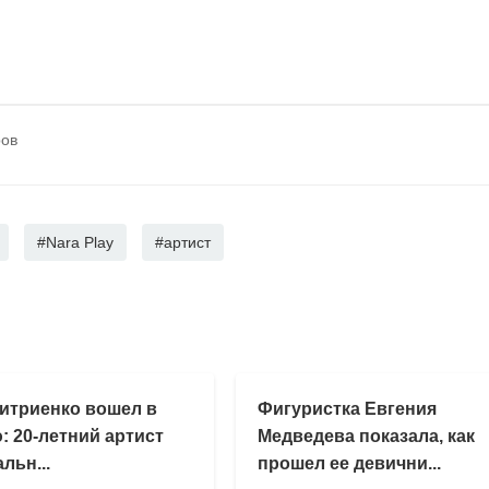
ров
#Nara Play
#артист
итриенко вошел в
Фигуристка Евгения
: 20-летний артист
Медведева показала, как
льн...
прошел ее девични...