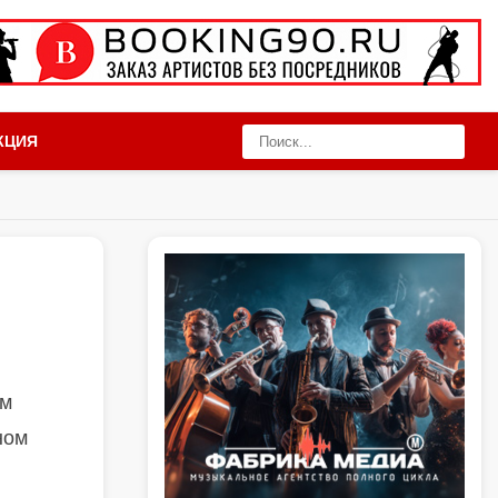
КЦИЯ
ем
ном