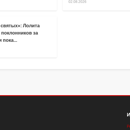
02.08.2026
 святых»: Лолита
 поклонников за
 пока...
Р