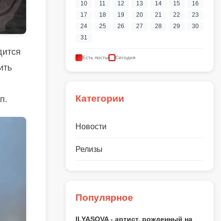
10
11
12
13
14
15
16
17
18
19
20
21
22
23
24
25
26
27
28
29
30
31
дится
Есть посты
Сегодня
ить
Категории
п.
Новости
Релизы
Популярное
ILYASOVA - артист, рожденный на