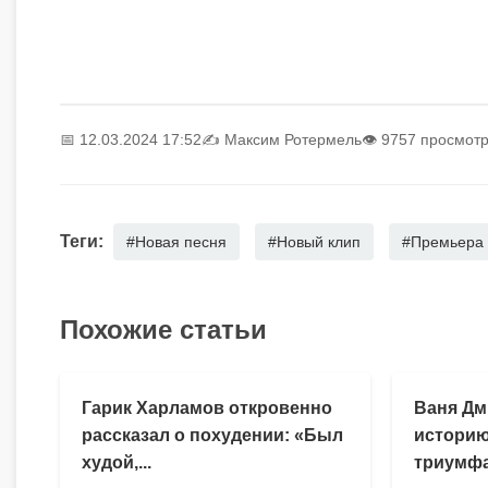
📅 12.03.2024 17:52
✍️
Максим Ротермель
👁 9757 просмот
Теги:
#Новая песня
#Новый клип
#Премьера
Похожие статьи
Гарик Харламов откровенно
Ваня Дм
рассказал о похудении: «Был
историю
худой,...
триумфа