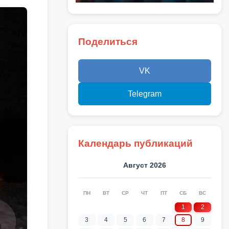
Поделиться
VK
Telegram
Календарь публикаций
Август 2026
ПН
ВТ
СР
ЧТ
ПТ
СБ
ВС
1
2
3
4
5
6
7
8
9