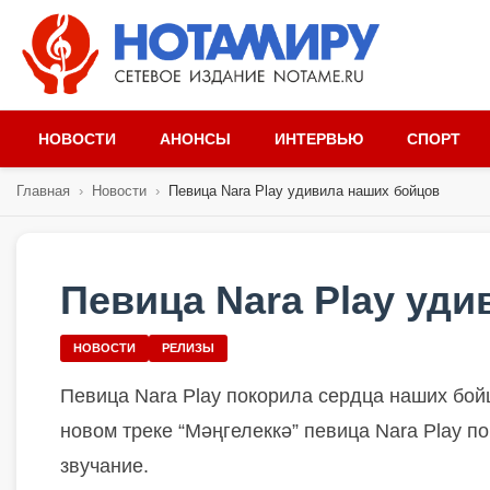
НОВОСТИ
АНОНСЫ
ИНТЕРВЬЮ
СПОРТ
Главная
›
Новости
›
Певица Nara Play удивила наших бойцов
Певица Nara Play уд
НОВОСТИ
РЕЛИЗЫ
Певица Nara Play покорила сердца наших бой
новом треке “Мәңгелеккә” певица Nara Play п
звучание.