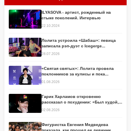
ILYASOVA - артист, рожденный на
стыке поколений. Интервью
22.10.2024
Лолита устроила «Шабаш»: певица
записала рэп-дуэт с Icegerge...
28.07.2026
«Святая святых»: Лолита провела
поклонников за кулисы и пока...
01.08.2026
Гарик Харламов откровенно
рассказал о похудении: «Был худой,...
02.08.2026
Фигуристка Евгения Медведева
показала, как прошел ее девични...