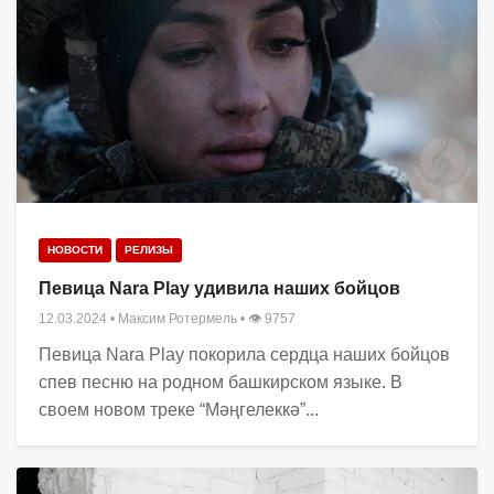
НОВОСТИ
РЕЛИЗЫ
Певица Nara Play удивила наших бойцов
12.03.2024
•
Максим Ротермель
• 👁 9757
Певица Nara Play покорила сердца наших бойцов
спев песню на родном башкирском языке. В
своем новом треке “Мәңгелеккә”...