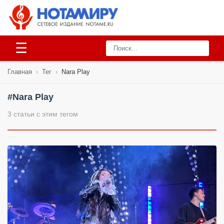
☰
Главная
›
Тег
›
Nara Play
#Nara Play
3 статьи с этим тегом