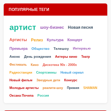
ПОПУЛЯРНЫЕ ТЕГИ
артист
шоу-бизнес
Новая песня
Артисты
Релиз
Культура
Концерт
Телешоу
Премьера
Общество
Интервью
Анонс
День рождения
Актеры кино
Театр
Фестиваль
Кино
Дискотека 90х - 2000х
Радиостанции
Спортсмены
Новый сериал
Новый фильм
Звездные дети
Конкурс
Молодые артисты
реалити-шоу
Премия
SHAMAN
Оксана Почепа
Россия