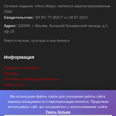
Сетевое издание «Нота Миру» является зарегистрированным
СМИ
Свидетельство:
ЭЛ ФС 77-85677 от 28.07.2023
Адрес:
105568, г. Москва, Большой Купавенский проезд, д.1,
оф.18
Новости музыки, культуры и шоу-бизнеса
Информация
Редакция и контакты
Реклама
Политика конфиденциальности
Карта сайта
Главная
Поиск
Мы используем файлы cookie для улучшения работы сайта,
анализа посещаемости и персонализации контента. Продолжая
использовать сайт, вы соглашаетесь с использованием cookie.
Узнать больше
© 2026
Нота Миру
. Разработка
Фабрика Медиа Мьюзик
. Все права