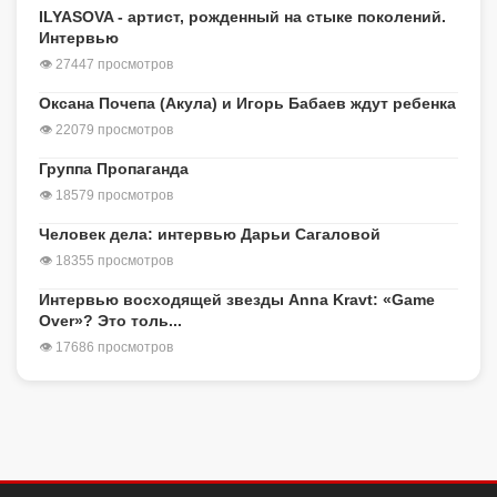
ILYASOVA - артист, рожденный на стыке поколений.
Интервью
👁 27447 просмотров
Оксана Почепа (Акула) и Игорь Бабаев ждут ребенка
👁 22079 просмотров
Группа Пропаганда
👁 18579 просмотров
Человек дела: интервью Дарьи Сагаловой
👁 18355 просмотров
Интервью восходящей звезды Anna Kravt: «Game
Over»? Это толь...
👁 17686 просмотров