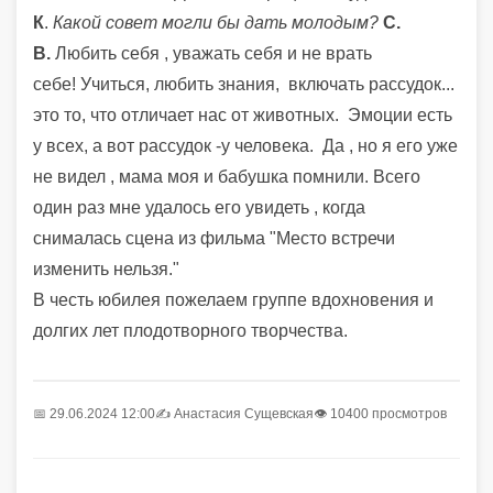
К
.
Какой совет могли бы дать молодым?
С.
В.
Любить себя , уважать себя и не врать
себе!
Учиться, любить знания, включать рассудок...
это то, что отличает нас от животных. Эмоции есть
у всех, а вот рассудок -у человека.
Да , но я его уже
не видел , мама моя и бабушка помнили. Всего
один раз мне удалось его увидеть , когда
снималась сцена из фильма "Место встречи
изменить нельзя."
В честь юбилея пожелаем группе вдохновения и
долгих лет плодотворного творчества.
📅 29.06.2024 12:00
✍️
Анастасия Сущевская
👁 10400 просмотров