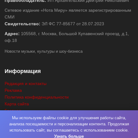
Правообладатель:
ИП Архангельский Дмитрий Николаевич
Сетевое издание «Нота Миру» является зарегистрированным
СМИ
Свидетельство:
ЭЛ ФС 77-85677 от 28.07.2023
Адрес:
105568, г. Москва, Большой Купавенский проезд, д.1,
оф.18
Новости музыки, культуры и шоу-бизнеса
Информация
Редакция и контакты
Реклама
Политика конфиденциальности
Карта сайта
Главная
Поиск
Мы используем файлы cookie для улучшения работы сайта,
анализа посещаемости и персонализации контента. Продолжая
использовать сайт, вы соглашаетесь с использованием cookie.
Узнать больше