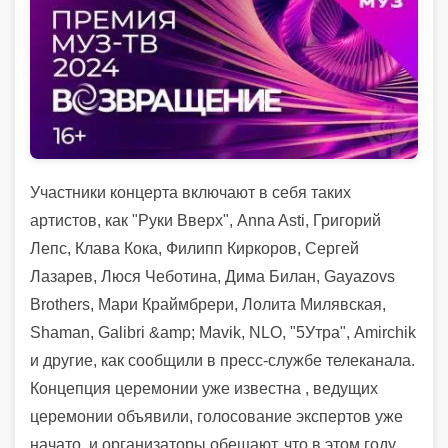
Участники концерта включают в себя таких
артистов, как "Руки Вверх", Anna Asti, Григорий
Лепс, Клава Кока, Филипп Киркоров, Сергей
Лазарев, Люся Чеботина, Дима Билан, Gayazovs
Brothers, Мари Краймбрери, Лолита Милявская,
Shaman, Galibri &amp; Mavik, NLO, "5Утра", Amirchik
и другие, как сообщили в пресс-службе телеканала.
Концепция церемонии уже известна , ведущих
церемонии объявили, голосование экспертов уже
начато, и организаторы обещают, что в этом году