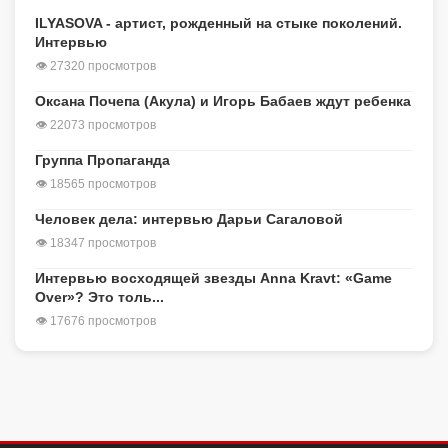
ILYASOVA - артист, рожденный на стыке поколений.
Интервью
👁 27320 просмотров
Оксана Почепа (Акула) и Игорь Бабаев ждут ребенка
👁 22073 просмотров
Группа Пропаганда
👁 18565 просмотров
Человек дела: интервью Дарьи Сагаловой
👁 18347 просмотров
Интервью восходящей звезды Anna Kravt: «Game
Over»? Это толь...
👁 17676 просмотров