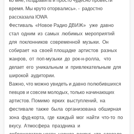
ко мне, поздравить и просто чудесно провести
время. Мы круто оторвались». - радостно
рассказала IOWA
Фестиваль
«Новое Радио ДВИЖ»
уже
давно
стал
одним
из
самых
любимых
мероприятий
для
поклонников
современной
музыки.
Он
собирает
на
своей
площадке
артистов
разных
жанров,
от
поп-музыки
до
рок-н-ролла,
что
делает
его
уникальным
и
привлекательным
для
широкой
аудитории.
Важно, что можно увидеть и давно полюбившихся
певцов и совсем молодых, только начинающих
артистов.
Помимо ярких выступлений, на
фестивале также была организована обширная
зона фуд-корта, где каждый мог найти что-то по
вкусу. Атмосфера праздника и