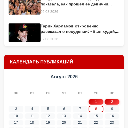
показала, как прошел ее девични...
02.08.2026
Гарик Харламов откровенно
рассказал о похудении: «Был худой,...
02.08.2026
КАЛЕНДАРЬ ПУБЛИКАЦИЙ
Август 2026
ПН
ВТ
СР
ЧТ
ПТ
СБ
ВС
1
2
3
4
5
6
7
8
9
10
11
12
13
14
15
16
17
18
19
20
21
22
23