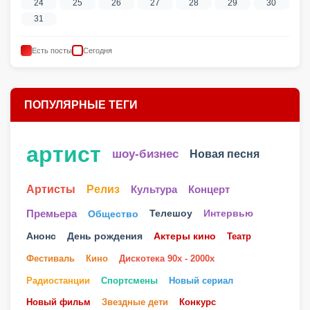
24
25
26
27
28
29
30
31
Есть посты
Сегодня
ПОПУЛЯРНЫЕ ТЕГИ
артист
шоу-бизнес
Новая песня
Артисты
Релиз
Культура
Концерт
Телешоу
Премьера
Общество
Интервью
Анонс
День рождения
Актеры кино
Театр
Фестиваль
Кино
Дискотека 90х - 2000х
Радиостанции
Спортсмены
Новый сериал
Новый фильм
Звездные дети
Конкурс