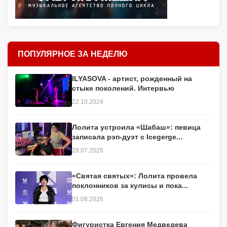
ПОПУЛЯРНОЕ ЗА НЕДЕЛЮ
ILYASOVA - артист, рожденный на
стыке поколений. Интервью
22.10.2024
Лолита устроила «Шабаш»: певица
записала рэп-дуэт с Icegerge...
28.07.2026
«Святая святых»: Лолита провела
поклонников за кулисы и пока...
01.08.2026
Фигуристка Евгения Медведева