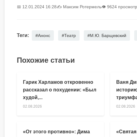
📅 12.01.2024 16:28
✍️
Максим Ротермель
👁 9624 просмот
Теги:
#Анонс
#Театр
#М.Ю. Барщевский
Похожие статьи
Гарик Харламов откровенно
Ваня Дм
рассказал о похудении: «Был
историю
худой,...
триумфа
02.08.2026
02.08.2026
«От этого противно»: Дима
«Святая