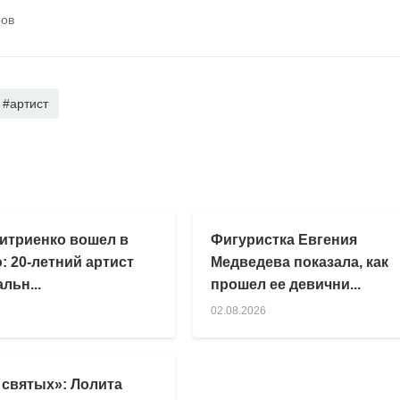
ров
#артист
итриенко вошел в
Фигуристка Евгения
: 20-летний артист
Медведева показала, как
льн...
прошел ее девични...
02.08.2026
 святых»: Лолита