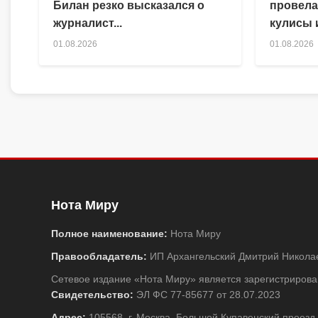
Билан резко высказался о
провела
журналист...
кулисы и
01.08.2026
01.08.2026
Нота Миру
Полное наименование:
Нота Миру
Правообладатель:
ИП Архангельский Дмитрий Никола
Сетевое издание «Нота Миру» является зарегистриро
Свидетельство:
ЭЛ ФС 77-85677 от 28.07.2023
Адрес:
105568, г. Москва, Большой Купавенский проезд,