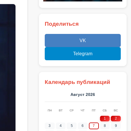
Поделиться
VK
Telegram
Календарь публикаций
Август 2026
ПН
ВТ
СР
ЧТ
ПТ
СБ
ВС
1
2
3
4
5
6
7
8
9