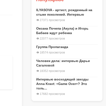
ILYASOVA - артист, рожденный на
стыке поколений. Интервью
👁 27371 просмотров
Оксана Почепа (Акула) и Игорь
Бабаев ждут ребенка
👁 22077 просмотров
Группа Пропаганда
👁 18574 просмотров
Человек дела: интервью Дарьи
Сагаловой
👁 18352 просмотров
Интервью восходящей звезды
Anna Kravt: «Game Over»? Это
толь...
👁 17682 просмотров