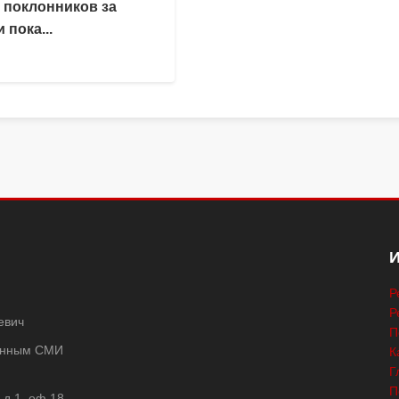
 поклонников за
 пока...
Р
Р
евич
П
ванным СМИ
К
Г
П
 д.1, оф.18