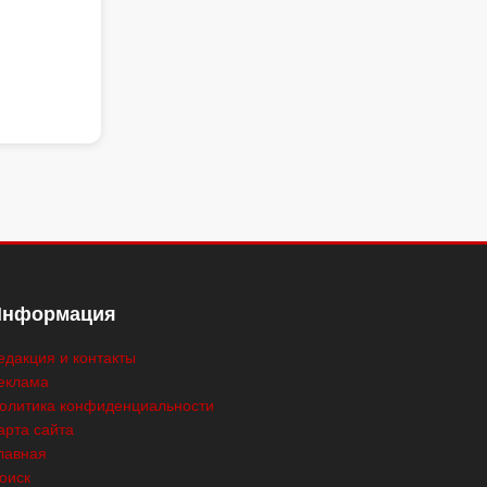
Информация
едакция и контакты
еклама
олитика конфиденциальности
арта сайта
лавная
оиск