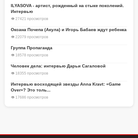
ILYASOVA - артист, рожденный на стыке поколений.
Интервью
👁 27421 просмотров
Оксана Почепа (Акула) и Игорь Бабаев ждут ребенка
👁 22079 просмотров
Группа Пропаганда
👁 18578 просмотров
Человек дела: интервью Дарьи Сагаловой
👁 18355 просмотров
Интервью восходящей звезды Anna Kravt: «Game
Over»? Это толь...
👁 17686 просмотров