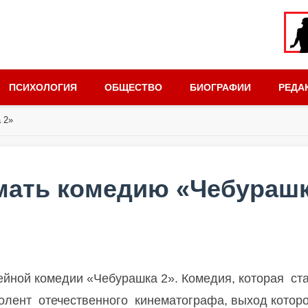
ПСИХОЛОГИЯ
ОБЩЕСТВО
БИОГРАФИИ
РЕДА
 2»
мать комедию «Чебураш
ейной комедии «Чебурашка 2».
Комедия, которая
ст
олент
отечественного
кинематографа, выход которо