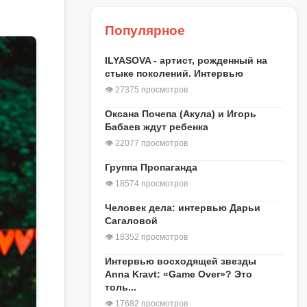
Популярное
ILYASOVA - артист, рожденный на
стыке поколений. Интервью
👁 27375 просмотров
Оксана Почепа (Акула) и Игорь
Бабаев ждут ребенка
👁 22077 просмотров
Группа Пропаганда
👁 18574 просмотров
Человек дела: интервью Дарьи
Сагаловой
👁 18352 просмотров
Интервью восходящей звезды
Anna Kravt: «Game Over»? Это
толь...
👁 17682 просмотров