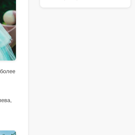
 более
лева,