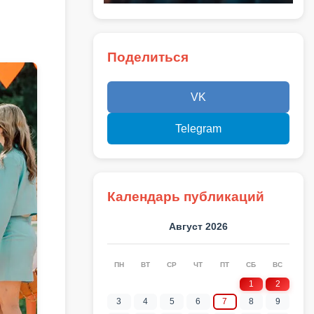
Поделиться
VK
Telegram
Календарь публикаций
Август 2026
ПН
ВТ
СР
ЧТ
ПТ
СБ
ВС
1
2
3
4
5
6
7
8
9