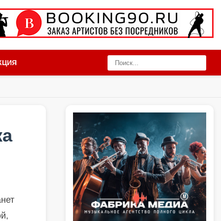
КЦИЯ
ка
анет
й,