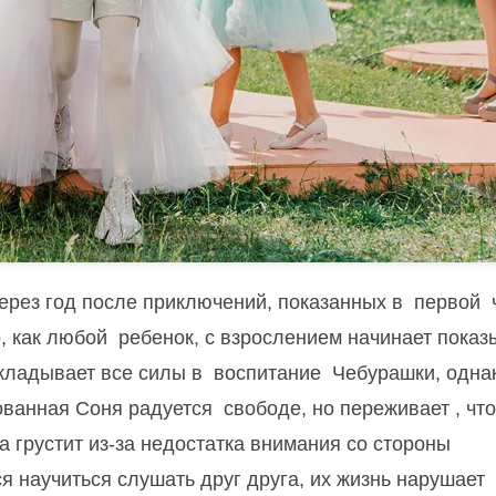
ерез год после приключений, показанных в
первой
о, как любой
ребенок, с взрослением начинает показ
вкладывает все силы в
воспитание
Чебурашки, однак
ованная Соня радуется
свободе, но переживает , что
а грустит из-за недостатка внимания со стороны
я научиться слушать друг друга, их жизнь нарушает