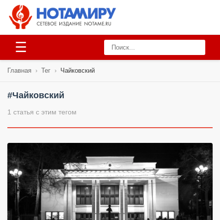
☰
Главная
›
Тег
›
Чайковский
#Чайковский
1 статья с этим тегом