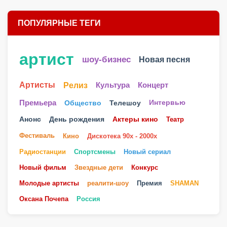
ПОПУЛЯРНЫЕ ТЕГИ
артист
шоу-бизнес
Новая песня
Артисты
Релиз
Культура
Концерт
Телешоу
Премьера
Общество
Интервью
Анонс
День рождения
Актеры кино
Театр
Фестиваль
Кино
Дискотека 90х - 2000х
Радиостанции
Спортсмены
Новый сериал
Новый фильм
Звездные дети
Конкурс
Молодые артисты
реалити-шоу
Премия
SHAMAN
Оксана Почепа
Россия