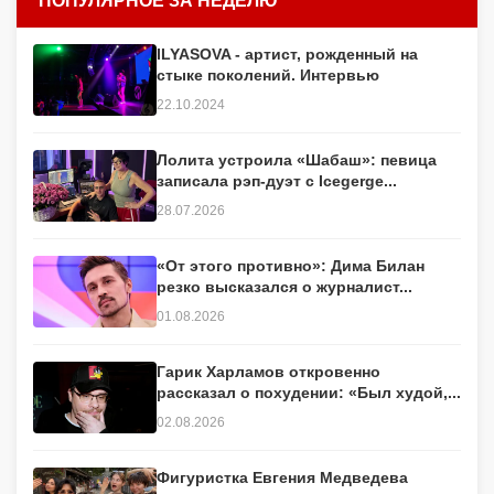
ПОПУЛЯРНОЕ ЗА НЕДЕЛЮ
ILYASOVA - артист, рожденный на
стыке поколений. Интервью
22.10.2024
Лолита устроила «Шабаш»: певица
записала рэп-дуэт с Icegerge...
28.07.2026
«От этого противно»: Дима Билан
резко высказался о журналист...
01.08.2026
Гарик Харламов откровенно
рассказал о похудении: «Был худой,...
02.08.2026
Фигуристка Евгения Медведева