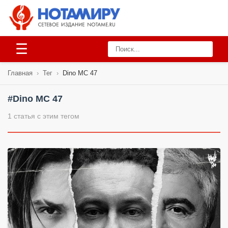
☰
Главная
›
Тег
›
Dino MC 47
#Dino MC 47
1 статья с этим тегом