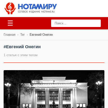
☰
Главная
›
Тег
›
Евгений Онегин
#Евгений Онегин
1 статья с этим тегом