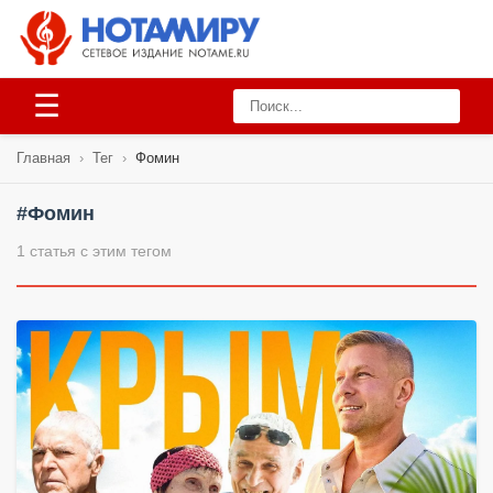
☰
Главная
›
Тег
›
Фомин
#Фомин
1 статья с этим тегом