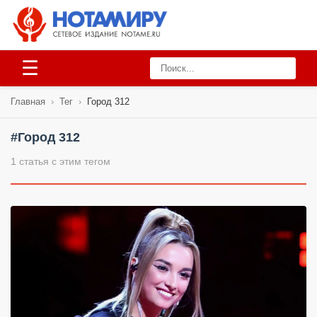
☰
Главная
›
Тег
›
Город 312
#Город 312
1 статья с этим тегом