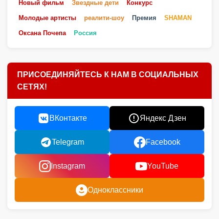
Новый фильм
Звездные дети
Конкурс
Молодые артисты
реалити-шоу
Премия
SHAMAN
Оксана Почепа
Россия
ПРИСОЕДИНЯЙТЕСЬ К НАМ В СОЦИАЛЬНЫХ
СЕТЯХ!
ВКонтакте
Яндекс Дзен
Telegram
Facebook
Instagram
YouTube
Одноклассники