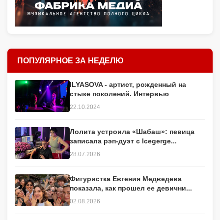
ПОПУЛЯРНОЕ ЗА НЕДЕЛЮ
ILYASOVA - артист, рожденный на
стыке поколений. Интервью
22.10.2024
Лолита устроила «Шабаш»: певица
записала рэп-дуэт с Icegerge...
28.07.2026
Фигуристка Евгения Медведева
показала, как прошел ее девични...
02.08.2026