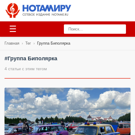
☰
Главная
›
Тег
›
Группа Биполярка
#Группа Биполярка
4 статьи с этим тегом