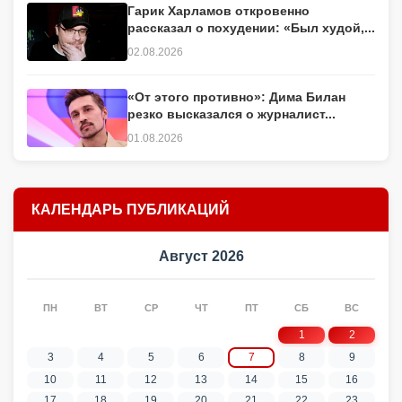
Гарик Харламов откровенно
рассказал о похудении: «Был худой,...
02.08.2026
«От этого противно»: Дима Билан
резко высказался о журналист...
01.08.2026
КАЛЕНДАРЬ ПУБЛИКАЦИЙ
Август 2026
ПН
ВТ
СР
ЧТ
ПТ
СБ
ВС
1
2
3
4
5
6
7
8
9
10
11
12
13
14
15
16
17
18
19
20
21
22
23