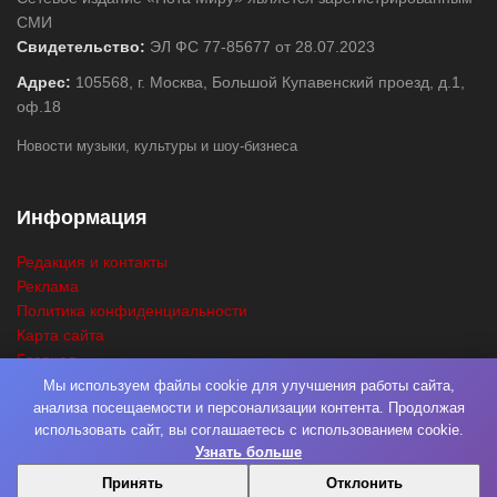
СМИ
Свидетельство:
ЭЛ ФС 77-85677 от 28.07.2023
Адрес:
105568, г. Москва, Большой Купавенский проезд, д.1,
оф.18
Новости музыки, культуры и шоу-бизнеса
Информация
Редакция и контакты
Реклама
Политика конфиденциальности
Карта сайта
Главная
Поиск
Мы используем файлы cookie для улучшения работы сайта,
анализа посещаемости и персонализации контента. Продолжая
использовать сайт, вы соглашаетесь с использованием cookie.
Узнать больше
© 2026
Нота Миру
. Разработка
Фабрика Медиа Мьюзик
. Все права
Принять
Отклонить
защищены.