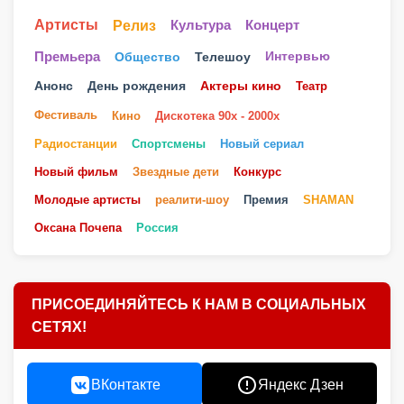
Артисты
Релиз
Культура
Концерт
Телешоу
Премьера
Общество
Интервью
Анонс
День рождения
Актеры кино
Театр
Фестиваль
Кино
Дискотека 90х - 2000х
Радиостанции
Спортсмены
Новый сериал
Новый фильм
Звездные дети
Конкурс
Молодые артисты
реалити-шоу
Премия
SHAMAN
Оксана Почепа
Россия
ПРИСОЕДИНЯЙТЕСЬ К НАМ В СОЦИАЛЬНЫХ
СЕТЯХ!
ВКонтакте
Яндекс Дзен