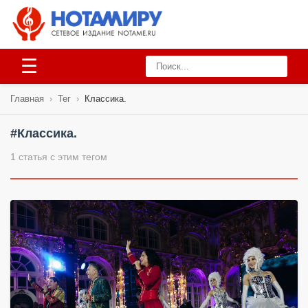
☰
Главная
›
Тег
›
Классика.
#Классика.
1 статья с этим тегом