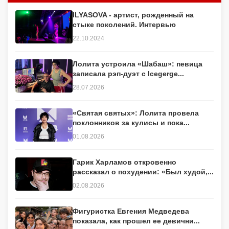
ILYASOVA - артист, рожденный на
стыке поколений. Интервью
22.10.2024
Лолита устроила «Шабаш»: певица
записала рэп-дуэт с Icegerge...
28.07.2026
«Святая святых»: Лолита провела
поклонников за кулисы и пока...
01.08.2026
Гарик Харламов откровенно
рассказал о похудении: «Был худой,...
02.08.2026
Фигуристка Евгения Медведева
показала, как прошел ее девични...