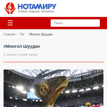
☰
Главная
›
Тег
›
Монгол Шуудан
#Монгол Шуудан
1 статья с этим тегом