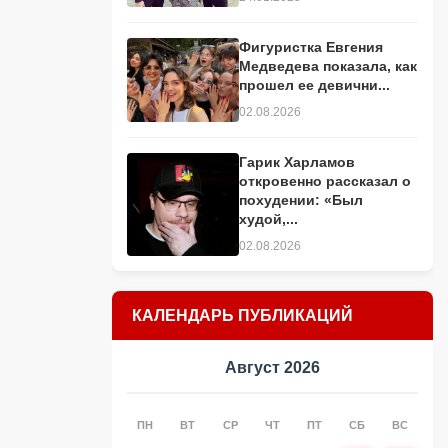
Фигуристка Евгения
Медведева показала, как
прошел ее девични...
02.08.2026
Гарик Харламов
откровенно рассказал о
похудении: «Был
худой,...
02.08.2026
КАЛЕНДАРЬ ПУБЛИКАЦИЙ
Август 2026
ПН
ВТ
СР
ЧТ
ПТ
СБ
ВС