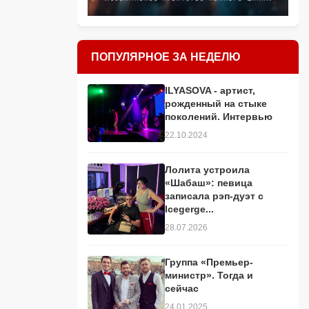
ПОПУЛЯРНОЕ ЗА НЕДЕЛЮ
ILYASOVA - артист,
рожденный на стыке
поколений. Интервью
22.10.2024
Лолита устроила
«Шабаш»: певица
записала рэп-дуэт с
Icegerge...
28.07.2026
Группа «Премьер-
министр». Тогда и
сейчас
24.01.2025