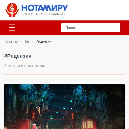
☰
Главная
›
Тег
›
Рецензия
#Рецензия
3 статьи с этим тегом