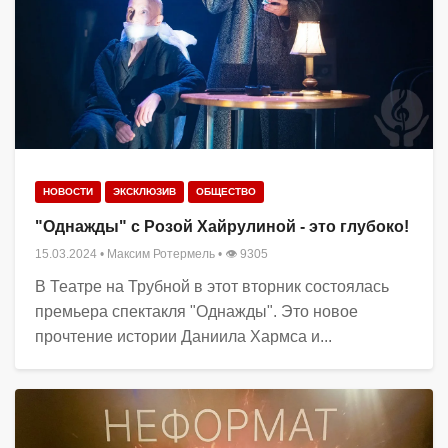
НОВОСТИ
ЭКСКЛЮЗИВ
ОБЩЕСТВО
"Однажды" с Розой Хайрулиной - это глубоко!
15.03.2024
•
Максим Ротермель
• 👁 9305
В Театре на Трубной в этот вторник состоялась
премьера спектакля "Однажды". Это новое
прочтение истории Даниила Хармса и...