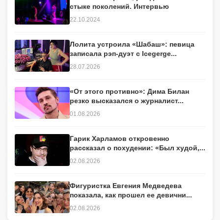
стыке поколений. Интервью
22.10.2024
Лолита устроила «Шабаш»: певица
записала рэп-дуэт с Icegerge...
28.07.2026
«От этого противно»: Дима Билан
резко высказался о журналист...
01.08.2026
Гарик Харламов откровенно
рассказал о похудении: «Был худой,...
02.08.2026
Фигуристка Евгения Медведева
показала, как прошел ее девични...
02.08.2026