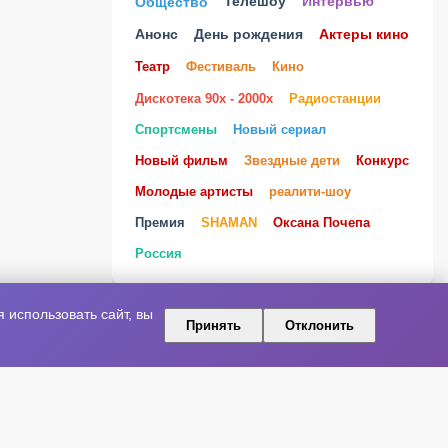
Телешоу
Общество
Интервью
Анонс
День рождения
Актеры кино
Театр
Фестиваль
Кино
Дискотека 90х - 2000х
Радиостанции
Спортсмены
Новый сериал
Новый фильм
Звездные дети
Конкурс
Молодые артисты
реалити-шоу
Премия
SHAMAN
Оксана Почепа
Россия
использовать сайт, вы
Принять
Отклонить
ПРИСОЕДИНЯЙТЕСЬ К НАМ В
СОЦИАЛЬНЫХ СЕТЯХ!
ВКонтакте