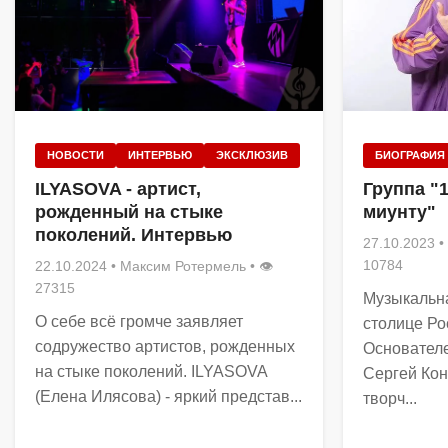
НОВОСТИ
ИНТЕРВЬЮ
ЭКСКЛЮЗИВ
БИОГРАФИЯ
ILYASOVA - артист,
Группа "
рожденный на стыке
миунту"
поколений. Интервью
27.10.2023
•
10784
22.10.2024
•
Максим Ротермель
• 👁
27315
Музыкальна
О себе всё громче заявляет
столице Рос
содружество артистов, рожденных
Основателе
на стыке поколений. ILYASOVA
Сергей Кон
(Елена Илясова) - яркий представ...
творч...