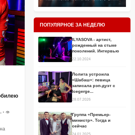
ПОПУЛЯРНОЕ ЗА НЕДЕЛЮ
ILYASOVA - артист,
рожденный на стыке
поколений. Интервью
22.10.2024
Лолита устроила
«Шабаш»: певица
записала рэп-дуэт с
Icegerge...
юбилею
28.07.2026
ь
• 👁
Группа «Премьер-
министр». Тогда и
сейчас
 на
24.01.2025