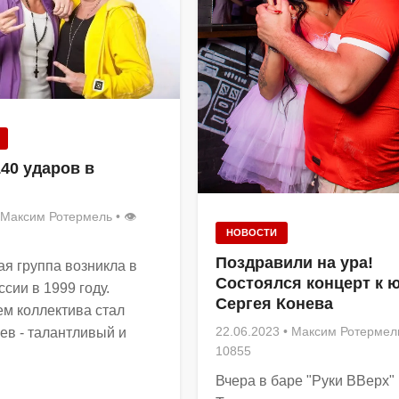
140 ударов в
Максим Ротермель
• 👁
НОВОСТИ
Поздравили на ура!
я группа возникла в
Состоялся концерт к 
сии в 1999 году.
Сергея Конева
м коллектива стал
22.06.2023
•
Максим Ротермел
ев - талантливый и
10855
Вчера в баре "Руки ВВерх"