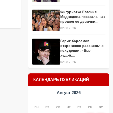
Фигуристка Евгения
Медведева показала, как
прошел ее девични...
02.08.2026
Гарик Харламов
откровенно рассказал о
похудении: «Был
худой,...
02.08.2026
КАЛЕНДАРЬ ПУБЛИКАЦИЙ
Август 2026
ПН
ВТ
СР
ЧТ
ПТ
СБ
ВС