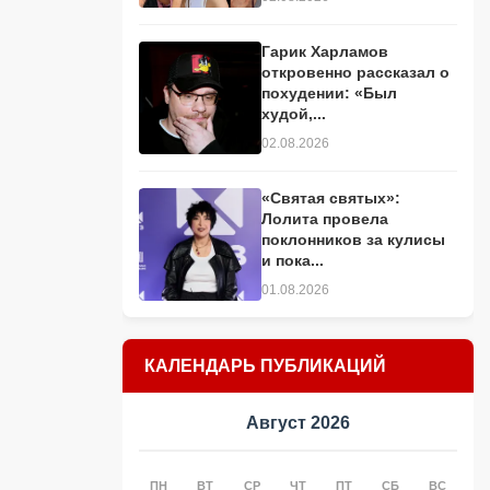
Гарик Харламов
откровенно рассказал о
похудении: «Был
худой,...
02.08.2026
«Святая святых»:
Лолита провела
поклонников за кулисы
и пока...
01.08.2026
КАЛЕНДАРЬ ПУБЛИКАЦИЙ
Август 2026
ПН
ВТ
СР
ЧТ
ПТ
СБ
ВС