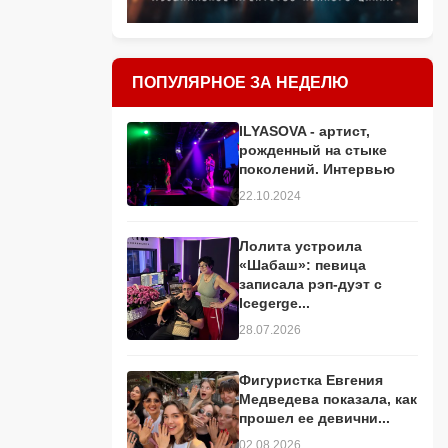
ПОПУЛЯРНОЕ ЗА НЕДЕЛЮ
ILYASOVA - артист,
рожденный на стыке
поколений. Интервью
22.10.2024
Лолита устроила
«Шабаш»: певица
записала рэп-дуэт с
Icegerge...
28.07.2026
Фигуристка Евгения
Медведева показала, как
прошел ее девични...
02.08.2026